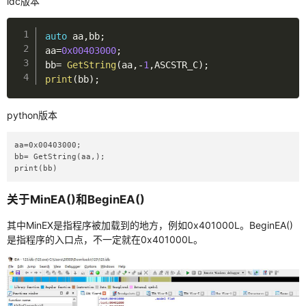
idc版本
python
auto
 aa
,
bb
;
python爬虫
aa
=
0x00403000
;
bb
=
GetString
(
aa
,
-
1
,
ASCSTR_C
)
;
selenium
print
(
bb
)
;
jsdom使用
python版本
es6语法
aa=0x00403000;

正则
bb= GetString(aa,);

print(bb)
硬件
关于MinEA()和BeginEA()
汇编
其中MinEX是指程序被加载到的地方，例如0x401000L。BeginEA()
杂七杂八
是指程序的入口点，不一定就在0x401000L。
linux
docker入门