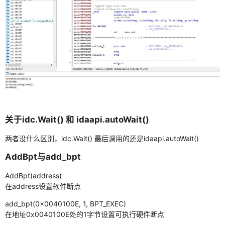
渗透
xdebug
机器学习
逆向
IDA
OD
关于idc.Wait() 和 idaapi.autoWait()
x64dbg
两者没什么区别，idc.Wait() 最后调用的还是idaapi.autoWait()
数据库
AddBpt与add_bpt
代码审计
AddBpt(address)
在address设置软件断点
瞎搞日志
add_bpt(0x0040100E, 1, BPT_EXEC)
AI
在地址0x0040100E处的1字节设置可执行硬件断点