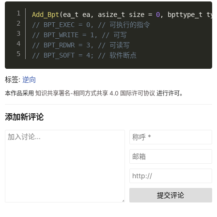
归档
Add_Bpt
(
ea_t ea
,
 asize_t size 
=
0
,
 bpttype_t ty
轻语
// BPT_EXEC = 0, // 可执行的指令
// BPT_WRITE = 1, // 可写
友链
// BPT_RDWR = 3, // 可读写
// BPT_SOFT = 4; // 软件断点 
关于
标签:
逆向
本作品采用
知识共享署名-相同方式共享 4.0 国际许可协议
进行许可。
添加新评论
提交评论