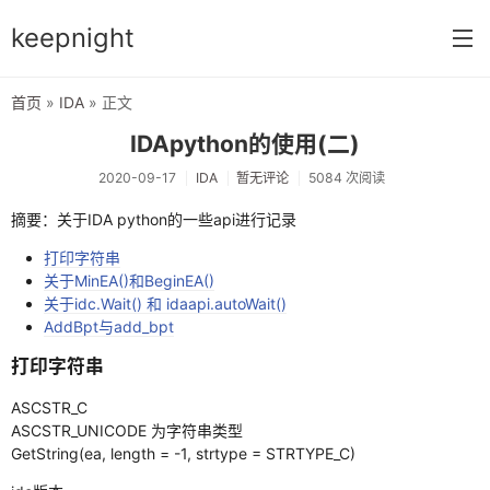
keepnight
首页
»
IDA
» 正文
首页
IDApython的使用(二)
分类
2020-09-17
IDA
暂无评论
5084 次阅读
网络编程
摘要：关于IDA python的一些api进行记录
c语言
打印字符串
关于MinEA()和BeginEA()
vm虚拟机
关于idc.Wait() 和 idaapi.autoWait()
AddBpt与add_bpt
typecho指南
打印字符串
前端开发
ASCSTR_C
ASCSTR_UNICODE 为字符串类型
网络配置
GetString(ea, length = -1, strtype = STRTYPE_C)
windows