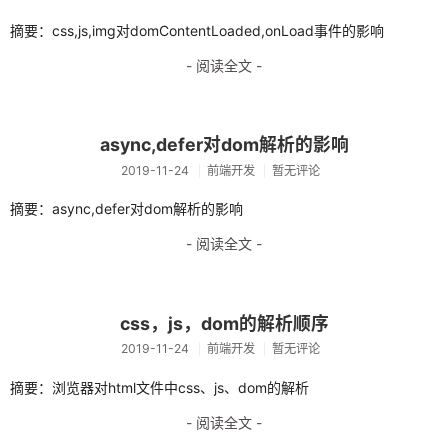
渗透
摘要：css,js,img对domContentLoaded,onLoad事件的影响
xdebug
- 阅读全文 -
机器学习
逆向
async,defer对dom解析的影响
2019-11-24
前端开发
暂无评论
IDA
摘要：async,defer对dom解析的影响
OD
- 阅读全文 -
x64dbg
数据库
css，js，dom的解析顺序
代码审计
2019-11-24
前端开发
暂无评论
瞎搞日志
摘要：浏览器对html文件中css、js、dom的解析
AI
- 阅读全文 -