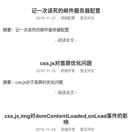
python
记一次该死的邮件服务器配置
2019-11-27
网络配置
暂无评论
python爬虫
摘要：记一次该死的邮件服务器配置
selenium
- 阅读全文 -
jsdom使用
es6语法
css,js对首屏优化问题
正则
2019-11-25
前端开发
暂无评论
硬件
摘要：css,js对于首屏的优化问题
汇编
- 阅读全文 -
杂七杂八
linux
css,js,img对domContentLoaded,onLoad事件的影
响
docker入门
2019-11-24
前端开发
暂无评论