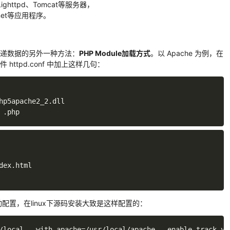
、Lighttpd、Tomcat等服务器，
p.net等应用程序。
r 传递数据的另外一种方法：
PHP Module加载方式
。以 Apache 为例，在
件 httpd.conf 中加上这样几句：
hp5apache2_2
.
dll

 
.
php
dex
.
后手动配置，在linux下源码安装大致是这样配置的：
/
local 
--
with
-
apache
=
/
usr
/
local
/
apache 
--
enable
-
track
-
va