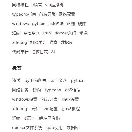
网络编程
c语言
vm虚拟机
typecho指南
前端开发
网络配置
windows
python
es6语法
正则
硬件
汇编
杂七杂八
linux
docker入门
渗透
xdebug
机器学习
逆向
数据库
代码审计
瞎搞日志
AI
标签
渗透
python爬虫
杂七杂八
python
网络配置
逆向
typecho
es6语法
windows配置
前端开发
linux设置
xdebug
硬件
vm配置
gns3教程
汇编
c语言
缓冲区溢出
docker文件系统
gdb使用
数据库