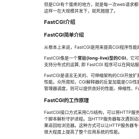
但是CGI有个蛋疼的地方，就是每一次web请求
这样一在大规模并发下，就死翘翘了。
FastCGI介绍
FastCGI简单介绍
从根本上来说，FastCGI是用来提高CGI程序性能
FastCGI像是一个
常驻(long-live)型的CGI
，它可
支持分布式的运算, 即 FastCGI 程序可以
FastCGI是语言无关的、可伸缩架构的CGI开
性能。众所周知，CGI解释器的反复加载是CGI性
管理器调度，则可以提供良好的性能、伸缩性、Fail
FastCGI的工作原理
FastCGI接口方式采用C/S结构，可以将HT
个脚本解析守护进程。当HTTP服务器每次遇到动
果返回给浏览器。这种方式可以让HTTP服务器
很大程度上提高了整个应用系统的性能。