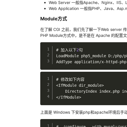
Web Server 一般指Apache、Nginx、IIS
Web Application 一般指PHP、Java、As
Module方式
在了解 CGI 之前，我们先了解一下Web serve
PHP Module方式中，是不是在 Apache 的配置文
# 加入以下
2
句

LoadModule php5_module D
:
/
php
/
p
AddType application
/
x
-
httpd
-
php
<
IfModule dir_module
>
    DirectoryIndex index
.
php in
<
/
IfModule
>
上面是 Windows 下安装php和apache环境
# 
.
/
configure 
--
with
-
mysql
=
/
usr