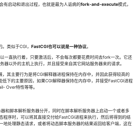
都会有启动和退出过程，也就是最为人诟病的
fork-and-execute
模式，
的。类似于CGI，
FastCGI也可以说是一种协议
。
以一直执行着，只要激活后，不会每次都要花费时间去fork一次。它还
在网站服务器以外的主机上执行，并且接受来自其它网站服务器来的请求。
放扩展，其主要行为是将CGI解释器进程保持在内存中，并因此获得较高的
能低下的主要原因，如果CGI解释器保持在内存中，并接受FastCGI进程
- Over特性等等。
TP服务器和脚本解析服务器分开，同时在脚本解析服务器上启动一个或者多
态程序时，可以将其直接交付给FastCGI进程来执行，然后将得到的结
专一地处理静态请求，或者将动态脚本服务器的结果返回给客户端，这在