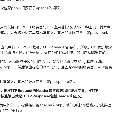
难定位是php的问题还是apache的问题。
用网关接口”，WEB 服务器与PHP应用进行“交谈”的一种工具，其程序
编写，只要这种语言具有标准输入、输出和环境变量。如php、perl、
询字符串、POST数据、HTTP header都会有。所以，CGI就是规定
个请求的协议。仔细想想，你在PHP代码中使用的用户从哪里来的。
道的。web服务器收到用户请求，就会把请求提交给cgi程序（如php-
析php），然后输出标准的html语句，返回给web服服务器，WEB服务
输入、输出和环境变量。如php,perl,tcl等。
，把HTTP Request的Header设置成进程的环境变量，HTTP
输出就是HTTP Response包括Header和正文。
中间分子。提供接口给apache和php。他们通过cgi搭线来完成数据
们2变得更独立。