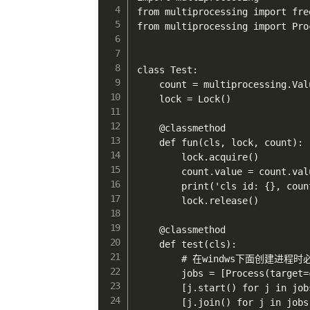
from multiprocessing import fre
from multiprocessing import Proc
class Test:

    count = multiprocessing.Val
    lock = Lock()

    @classmethod

    def fun(cls, lock, count):

        lock.acquire()

        count.value = count.valu
        print('cls id: {}, coun
        lock.release()

    @classmethod

    def test(cls):

        # 在windws下面创建进
        jobs = [Process(target=
        [j.start() for j in jobs
        [j.join() for j in jobs]