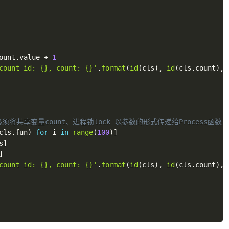
ount
.
value 
+
1
count id: {}, count: {}'
.
format
(
id
(
cls
)
,
id
(
cls
.
count
)
,
 
必须将共享变量count、进程锁lock 以参数的形式传递给Process函
cls
.
fun
)
for
 i 
in
range
(
100
)
]
s
]
]
count id: {}, count: {}'
.
format
(
id
(
cls
)
,
id
(
cls
.
count
)
,
 