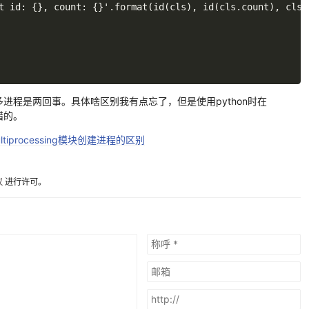
t id: {}, count: {}'.format(id(cls), id(cls.count), cls.c
x下多进程是两回事。具体啥区别我有点忘了，但是使用python时在
错的。
multiprocessing模块创建进程的区别
议
进行许可。