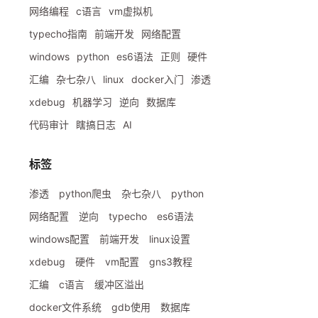
网络编程
c语言
vm虚拟机
typecho指南
前端开发
网络配置
windows
python
es6语法
正则
硬件
汇编
杂七杂八
linux
docker入门
渗透
cls
.
count
.
value
)
)
xdebug
机器学习
逆向
数据库
代码审计
瞎搞日志
AI
标签
数，不然结果失控
渗透
python爬虫
杂七杂八
python
网络配置
逆向
typecho
es6语法
cls
.
count
.
value
)
)
windows配置
前端开发
linux设置
xdebug
硬件
vm配置
gns3教程
汇编
c语言
缓冲区溢出
docker文件系统
gdb使用
数据库