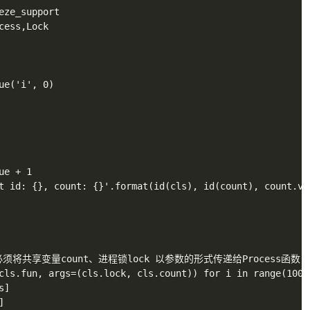
eze_support

ess,Lock

ue('i', 0)

e + 1

t id: {}, count: {}'.format(id(cls), id(count), count.val
程时必须将共享变量count、进程锁lock 以参数的形式传递给Process函数
cls.fun, args=(cls.lock, cls.count)) for i in range(100)]
]


