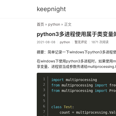
keepnight
首页
»
python
» 正文
python3多进程使用属于类变
2021-08-08
python
暂无评论
1871 次阅读
摘要：简单记录一下windows下python3多
在windows下使用python3多进程时，如果使用mu
享变量、进程锁当成参数传递给multiprocessi
import
from
 multiprocessing 
import
from
 multiprocessing 
import
 Pro
class
Test
:
    count 
=
 multiprocessing
.
Val