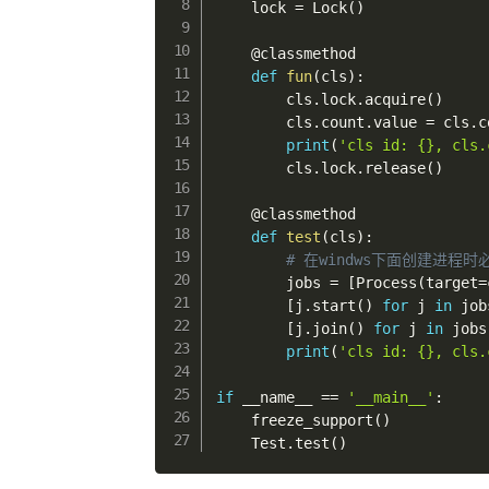
    lock 
=
 Lock
(
)
@classmethod
def
fun
(
cls
)
:
        cls
.
lock
.
acquire
(
)
        cls
.
count
.
value 
=
 cls
.
c
print
(
'cls id: {}, cls.
        cls
.
lock
.
release
(
)
@classmethod
def
test
(
cls
)
:
# 在windws下面创建进程时
        jobs 
=
[
Process
(
target
=
[
j
.
start
(
)
for
 j 
in
 job
[
j
.
join
(
)
for
 j 
in
 jobs
print
(
'cls id: {}, cls.
if
 __name__ 
==
'__main__'
:
    freeze_support
(
)
    Test
.
test
(
)