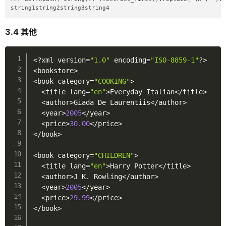
string1string2string3string4
3.4 其他
<
?xml version
=
"1.0"
 encoding
=
"ISO-8859-1"
?
>
<
bookstore
>
<
book category
=
"COOKING"
>
<
title lang
=
"en"
>
Everyday Italian
<
/
title
>
<
author
>
Giada De Laurentiis
<
/
author
>
<
year
>
2005
<
/
year
>
<
price
>
30.00
<
/
price
>
<
/
book
>
<
book category
=
"CHILDREN"
>
<
title lang
=
"en"
>
Harry Potter
<
/
title
>
<
author
>
J K
.
 Rowling
<
/
author
>
<
year
>
2005
<
/
year
>
<
price
>
29.99
<
/
price
>
<
/
book
>