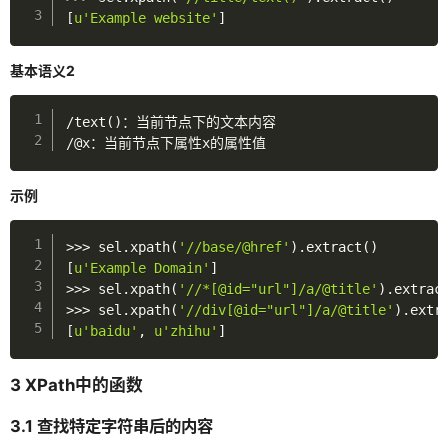
归档
[
u'Example website'
]
轻语
基本语义2
友链
/
text
(
)
关于
/
@x：当前节点下属性x的属性值
示例
>>
>
 sel
.
xpath
(
'//base/@href'
)
.
extract
(
)
[
u'Example Domain'
]
>>
>
 sel
.
xpath
(
'//*[@id="url"]/a/@title'
)
.
extrac
>>
>
 sel
.
xpath
(
'//div[@id="url"]/a/@title'
)
.
extr
[
u'baidu'
,
u'zhihu'
]
3 XPath中的函数
3.1 查找特定字符串后的内容