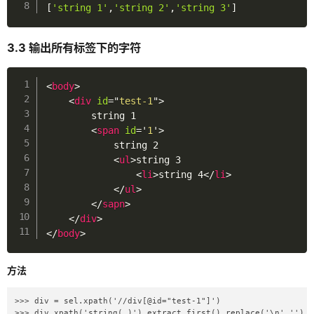
[
'string 1'
,
'string 2'
,
'string 3'
]
3.3 输出所有标签下的字符
<
body
>
<
div
id
=
"
test-1
"
>
        string 1

<
span
id
=
'
1
'
>
            string 2

<
ul
>
string 3

<
li
>
string 4
</
li
>
</
ul
>
</
sapn
>
</
div
>
</
body
>
方法
>>> div = sel.xpath('//div[@id="test-1"]')

>>> div.xpath('string(.)').extract_first().replace('\n','').r