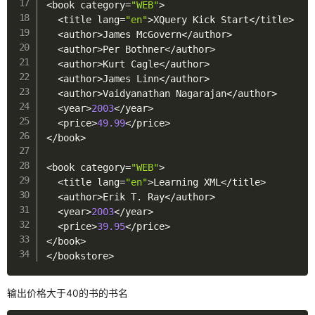
<
book category
=
"WEB"
>
<
title lang
=
"en"
>
XQuery Kick Start
<
/
title
>
<
author
>
James McGovern
<
/
author
>
<
author
>
Per Bothner
<
/
author
>
<
author
>
Kurt Cagle
<
/
author
>
<
author
>
James Linn
<
/
author
>
<
author
>
Vaidyanathan Nagarajan
<
/
author
>
<
year
>
2003
<
/
year
>
<
price
>
49.99
<
/
price
>
<
/
book
>
<
book category
=
"WEB"
>
<
title lang
=
"en"
>
Learning XML
<
/
title
>
<
author
>
Erik T
.
 Ray
<
/
author
>
<
year
>
2003
<
/
year
>
<
price
>
39.95
<
/
price
>
<
/
book
>
<
/
bookstore
>
输出价格大于40的书的书名