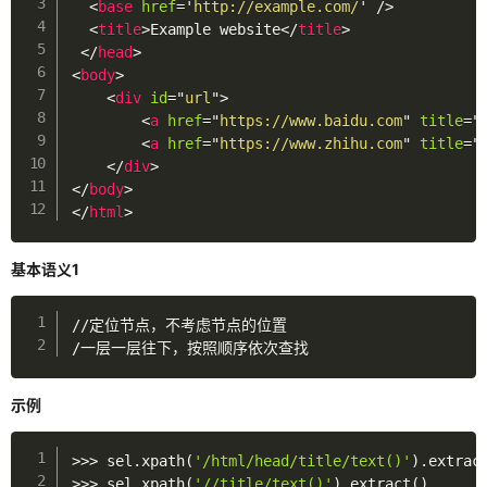
<
base
href
=
'
http://example.com/
'
/>
渗透
<
title
>
Example website
</
title
>
</
head
>
xdebug
<
body
>
<
div
id
=
"
url
"
>
机器学习
<
a
href
=
"
https://www.baidu.com
"
title
=
"
<
a
href
=
"
https://www.zhihu.com
"
title
=
"
逆向
</
div
>
</
body
>
IDA
</
html
>
OD
基本语义1
x64dbg
数据库
//
/
一层一层往下，按照顺序依次查找
代码审计
示例
瞎搞日志
AI
>>
>
 sel
.
xpath
(
'/html/head/title/text()'
)
.
extrac
>>
>
 sel
.
xpath
(
'//title/text()'
)
.
extract
(
)