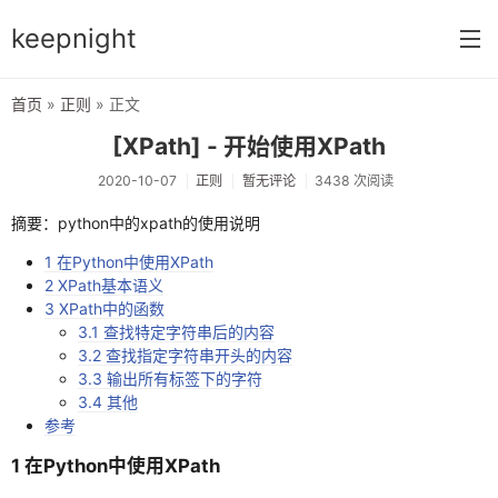
keepnight
首页
»
正则
» 正文
首页
[XPath] - 开始使用XPath
分类
2020-10-07
正则
暂无评论
3438 次阅读
网络编程
摘要：python中的xpath的使用说明
c语言
1 在Python中使用XPath
2 XPath基本语义
vm虚拟机
3 XPath中的函数
3.1 查找特定字符串后的内容
typecho指南
3.2 查找指定字符串开头的内容
3.3 输出所有标签下的字符
前端开发
3.4 其他
参考
网络配置
1 在Python中使用XPath
windows