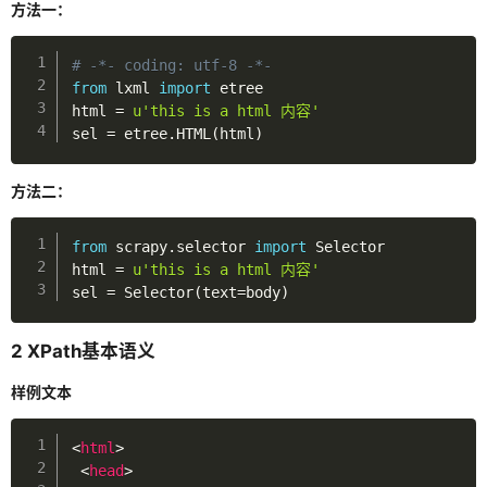
方法一：
python
# -*- coding: utf-8 -*-
python爬虫
from
 lxml 
import
 etree

html 
=
u'this is a html 内容'
selenium
sel 
=
 etree
.
HTML
(
html
)
jsdom使用
方法二：
es6语法
正则
from
 scrapy
.
selector 
import
 Selector

html 
=
u'this is a html 内容'
硬件
sel 
=
 Selector
(
text
=
body
)
汇编
2 XPath基本语义
杂七杂八
样例文本
linux
<
html
>
docker入门
<
head
>