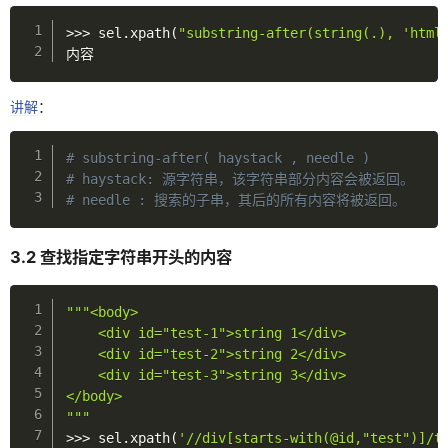
>>
>
 sel
.
xpath
(
"substring-after(string(.), 'html
内容
讲解
：
# substring-after( haystack , needle )
# haystack: 源字符串，该字符串部分内容会被返回。
# needle : 搜索的子串，其后的所有内容将被返回。
3.2 查找指定字符串开头的内容
"""<body>

    <div id="test-1">string 1</div>

    <div id="test-2">string 2</div>

    <div id="test-3">string 3</div>

</body>

"""
>>
>
 sel
.
xpath
(
'//div[starts-with(@id,"test")]/t