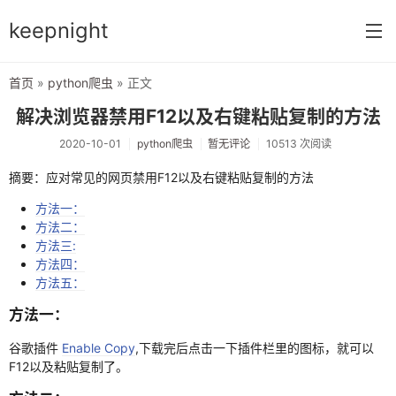
keepnight
首页
»
python爬虫
» 正文
首页
解决浏览器禁用F12以及右键粘贴复制的方法
分类
2020-10-01
python爬虫
暂无评论
10513 次阅读
网络编程
摘要：应对常见的网页禁用F12以及右键粘贴复制的方法
c语言
方法一：
方法二：
vm虚拟机
方法三:
方法四：
typecho指南
方法五：
方法一：
前端开发
谷歌插件
Enable Copy
,下载完后点击一下插件栏里的图标，就可以
网络配置
F12以及粘贴复制了。
windows