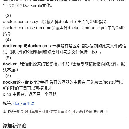
里也会包含Dockerfile文件。
python
（3）
python爬虫
docker-compose.yml会覆盖掉dockerfile里面的CMD指令
docker-compose run cmd会覆盖掉docker-compose.yml中的CMD
selenium
指令
（4）
jsdom使用
docker cp
与
docker cp -a
一样没有啥区别,都是复制的原来文件的信
息（即文件的创建时间和修改时间与原文件保持一致）。
es6语法
（5）
docker -f
会复制原来的软链接，不加-f会复制软链接指向的文件，默
正则
认不加-f
（6）
硬件
docker的--link
指令会把 后面的容器的主机名 写进/etc/hosts,所以
新创建的容器可以直接通过
汇编
ping 主机名，返回另一个容器
杂七杂八
标签:
docker用法
linux
本作品采用
知识共享署名-相同方式共享 4.0 国际许可协议
进行许可。
docker入门
添加新评论