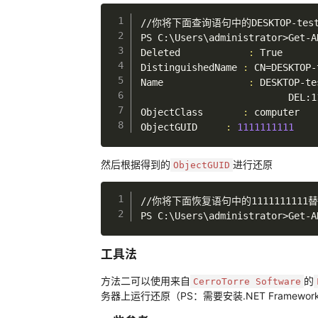
//你将下面查询语句中的DESKTOP-t
PS C:
\
Users
\
administrator
>
Get-A
Deleted            
:
 True

DistinguishedName 
:
CN
=
DESKTOP-
Name               
:
 DESKTOP-tes
                          DEL:11
ObjectClass       
:
 computer

ObjectGUID     
:
1111111111
然后根据得到的
进行还原
ObjectGUID
//你将下面恢复语句中的1111111111
PS C:
\
Users
\
administrator
>
Get-A
工具法
方法二可以使用来自
的
CerroTorre Software
务器上运行还原（PS：需要安装.NET Framework