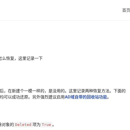
首
怎么恢复，这里记录一下
删除后，在新建个一模一样的，是没用的。这里记录两种恢复方法。下面的
enter中均可以成功还原。另外强烈建议启用
AD域自带的回收站功能
。
除对象的
项为
。
Deleted
True