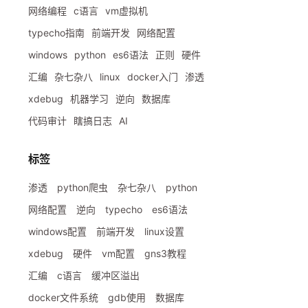
网络编程
c语言
vm虚拟机
typecho指南
前端开发
网络配置
letedObjects

windows
python
es6语法
正则
硬件


汇编
杂七杂八
linux
docker入门
渗透
xdebug
机器学习
逆向
数据库
代码审计
瞎搞日志
AI
标签
渗透
python爬虫
杂七杂八
python
删对象的名字即可。

letedObjects 
|
 Restore-ADObject -NewName 
"DESKTOP-test"
网络配置
逆向
typecho
es6语法
windows配置
前端开发
linux设置
xdebug
硬件
vm配置
gns3教程
汇编
c语言
缓冲区溢出
docker文件系统
gdb使用
数据库