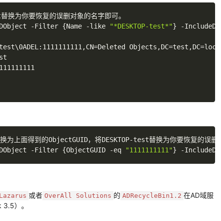
est替换为你要恢复的误删对象的名字即可。

DObject -Filter 
{
Name -like 
"*DESKTOP-test*"
}
 -IncludeDe
test
\
0ADEL:1111111111,CN
=
Deleted Objects,DC
=
test,DC
=
local
t

11111111

替换为上面得到的ObjectGUID，将DESKTOP-test替换为你要恢复的误
DObject -Filter 
{
ObjectGUID -eq 
"1111111111"
}
 -IncludeDe
或者
的
在AD域服
Lazarus
OverAll Solutions
ADRecycleBin1.2
 3.5）。