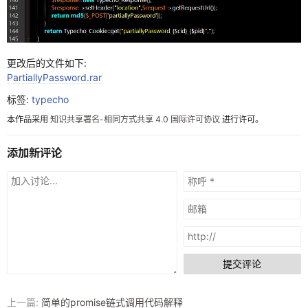
渗透
xdebug
更改后的文件如下:
机器学习
PartiallyPassword.rar
逆向
标签:
typecho
本作品采用
知识共享署名-相同方式共享 4.0 国际许可协议
进行许可。
IDA
OD
添加新评论
x64dbg
数据库
代码审计
瞎搞日志
提交评论
AI
上一篇:
简单的promise链式调用代码解释