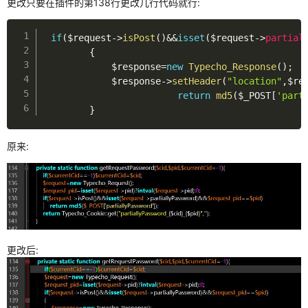
更改只要在插件的第138行更改几行代码就行:
python
if
(
$request
-
>
isPost
(
)
&&
isset
(
$request
-
>
partial
python爬虫
{
$response
=
new
Typecho_Response
(
)
;
selenium
$response
-
>
setHeader
(
"location"
,
$re
return
md5
(
$_POST
[
'part
jsdom使用
}
es6语法
原来:
正则
硬件
汇编
杂七杂八
更改后:
linux
docker入门