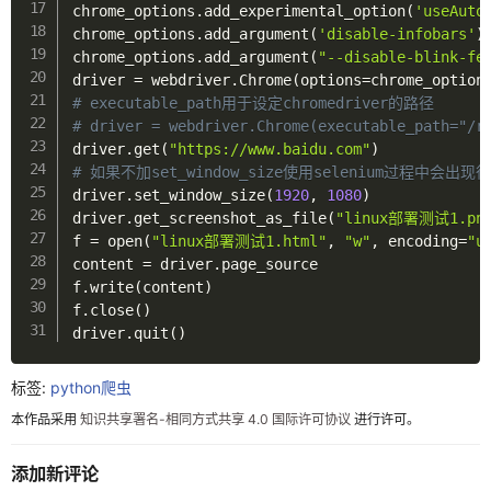
归档
chrome_options.add_experimental_option
(
'useAuto
chrome_options.add_argument
(
'disable-infobars'
)
轻语
chrome_options.add_argument
(
"--disable-blink-fe
driver 
=
 webdriver.Chrome
(
options
=
chrome_option
友链
# executable_path用于设定chromedriver的路径
# driver = webdriver.Chrome(executable_path="/r
关于
driver.get
(
"https://www.baidu.com"
)
# 如果不加set_window_size使用selenium过程中会
driver.set_window_size
(
1920
, 
1080
)
driver.get_screenshot_as_file
(
"linux部署测试1.pn
f 
=
 open
(
"linux部署测试1.html"
, 
"w"
, 
encoding
=
"u
content 
=
 driver.page_source

f.write
(
content
)
f.close
(
)
driver.quit
(
)
标签:
python爬虫
本作品采用
知识共享署名-相同方式共享 4.0 国际许可协议
进行许可。
添加新评论