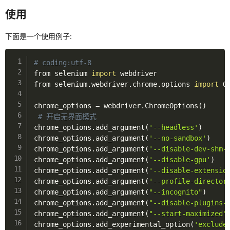
渗透
使用
xdebug
下面是一个使用例子:
机器学习
# coding:utf-8
逆向
from selenium 
import
 webdriver

from selenium.webdriver.chrome.options 
import
 Op
IDA
chrome_options 
=
 webdriver.ChromeOptions
(
)
OD
# 开启无界面模式
chrome_options.add_argument
(
'--headless'
)
x64dbg
chrome_options.add_argument
(
'--no-sandbox'
)
chrome_options.add_argument
(
'--disable-dev-shm-
数据库
chrome_options.add_argument
(
'--disable-gpu'
)
chrome_options.add_argument
(
'--disable-extensio
代码审计
chrome_options.add_argument
(
'--profile-director
chrome_options.add_argument
(
"--incognito"
)
瞎搞日志
chrome_options.add_argument
(
"--disable-plugins-
chrome_options.add_argument
(
"--start-maximized"
AI
chrome_options.add_experimental_option
(
'exclude