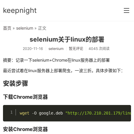
keepnight
首页
»
selenium
» 正文
首页
selenium关于linux的部署
分类
2020-11-16
selenium
暂无评论
4045 次阅读
网络编程
摘要：记录一下selenium+Chrome在linux服务器上的部署
c语言
最近尝试着在linux服务器上部署爬虫，一波三折。具体步骤如下：
vm虚拟机
安装步骤
typecho指南
下载Chrome浏览器
前端开发
wget
 -O google.deb 
"http://170.210.201.179/linu
网络配置
安装Chrome浏览器
windows