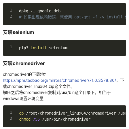
python
# 如果出现依赖错误，就使用 apt-get -f -y install 
python爬虫
selenium
安装selenium
jsdom使用
pip3 
install
 selenium
es6语法
安装chromedriver
正则
chromedriver的下载地址
硬件
https://npm.taobao.org/mirrors/chromedriver/71.0.3578.80/
，下
载chromedriver_linux64.zip这个文件。
汇编
解压之后将chromedriver复制到/usr/bin这个目录下，相当于
windows设置环境变量
杂七杂八
linux
cp
chmod
755
 /usr/bin/chromedriver
docker入门