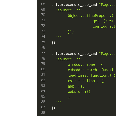
driver
.
execute_cdp_cmd
(
"Page.ad
"source"
:
"""

        Object.defineProperty(n
                    get: () => "
                    configurable
        });

  """
}
)
driver
.
execute_cdp_cmd
(
"Page.ad
"source"
:
"""

        window.chrome = {

        embeddedSearch: function
        loadTimes: function() {}
        csi: function() {},

        app: {},

        webstore:{}

        };

  """
}
)