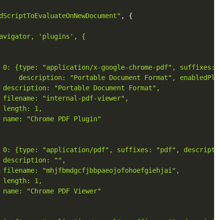
dScriptToEvaluateOnNewDocument"
,
{
avigator, 'plugins', {

 0: {type: "application/x-google-chrome-pdf", suffixes: "
     description: "Portable Document Format", enabledPlug
 description: "Portable Document Format",

 filename: "internal-pdf-viewer",

 length: 1,

 name: "Chrome PDF Plugin"

 0: {type: "application/pdf", suffixes: "pdf", descripti
 description: "",

 filename: "mhjfbmdgcfjbbpaeojofohoefgiehjai",

 length: 1,

 name: "Chrome PDF Viewer"
