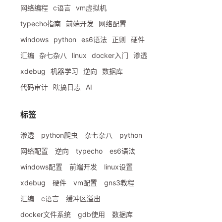
网络编程
c语言
vm虚拟机
typecho指南
前端开发
网络配置
windows
python
es6语法
正则
硬件
汇编
杂七杂八
linux
docker入门
渗透
xdebug
机器学习
逆向
数据库
代码审计
瞎搞日志
AI
标签
渗透
python爬虫
杂七杂八
python
网络配置
逆向
typecho
es6语法
windows配置
前端开发
linux设置
xdebug
硬件
vm配置
gns3教程
汇编
c语言
缓冲区溢出
docker文件系统
gdb使用
数据库