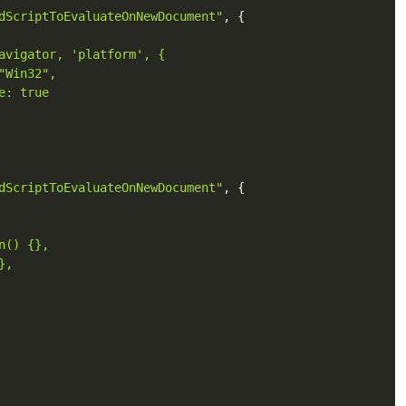
dScriptToEvaluateOnNewDocument"
,
{
avigator, 'platform', {

Win32",

: true

dScriptToEvaluateOnNewDocument"
,
{
() {},

,
