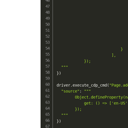
                               
                               
                               
                               
                               
                               
                               
                               
                            }

                        ],

            });

  """
}
)
driver
.
execute_cdp_cmd
(
"Page.ad
"source"
:
"""

        Object.defineProperty(n
            get: () => ['en-US',
        });

  """
}
)