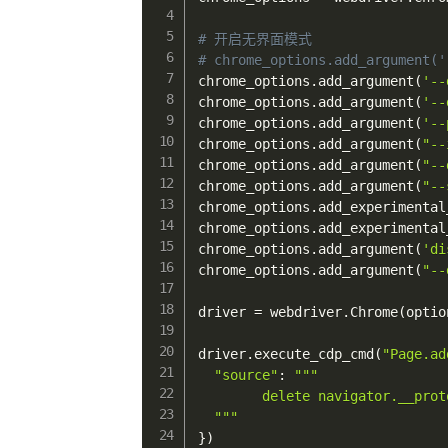
# 开启无界面模式
# chrome_options.add_argument('
chrome_options
.
add_argument
(
'--
chrome_options
.
add_argument
(
'--
chrome_options
.
add_argument
(
'--
chrome_options
.
add_argument
(
"--
chrome_options
.
add_argument
(
"--
chrome_options
.
add_argument
(
"--
chrome_options
.
add_experimental
chrome_options
.
add_experimental
chrome_options
.
add_argument
(
'di
chrome_options
.
add_argument
(
"--
driver 
=
 webdriver
.
Chrome
(
optio
driver
.
execute_cdp_cmd
(
"Page.ad
"source"
:
"""

        delete navigator.__prot
  """
}
)