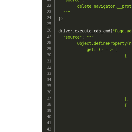
        delete navigator.__prot
  """
}
)
driver
.
execute_cdp_cmd
(
"Page.ad
"source"
:
"""

        Object.defineProperty(n
            get: () = > [

                            {

                               
                               
                               
                               
                               
                               
                            },

                            {

                               
                               
                               
                               