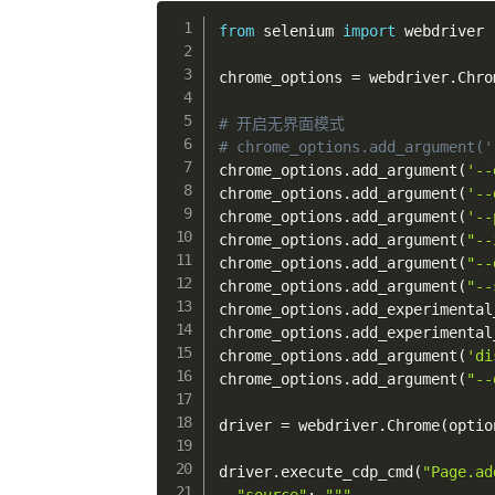
from
 selenium 
import
 webdriver

chrome_options 
=
 webdriver
.
Chro
# 开启无界面模式
# chrome_options.add_argument('
chrome_options
.
add_argument
(
'--
chrome_options
.
add_argument
(
'--
chrome_options
.
add_argument
(
'--
chrome_options
.
add_argument
(
"--
chrome_options
.
add_argument
(
"--
chrome_options
.
add_argument
(
"--
chrome_options
.
add_experimental
chrome_options
.
add_experimental
chrome_options
.
add_argument
(
'di
chrome_options
.
add_argument
(
"--
driver 
=
 webdriver
.
Chrome
(
optio
driver
.
execute_cdp_cmd
(
"Page.ad
"source"
:
"""
