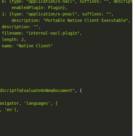
 0: {type: "application/x-nacl", suffixes: "", descripti
     enabledPlugin: Plugin},

 1: {type: "application/x-pnacl", suffixes: "",

     description: "Portable Native Client Executable", en
 description: "",

 filename: "internal-nacl-plugin",

 length: 2,

 name: "Native Client"

dScriptToEvaluateOnNewDocument"
,
{
avigator, 'languages', {

 'en'],
