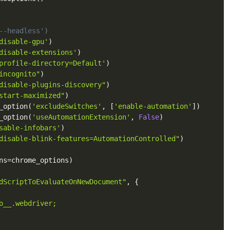
--headless')
disable-gpu'
)
disable-extensions'
)
profile-directory=Default'
)
incognito"
)
disable-plugins-discovery"
)
start-maximized"
)
_option
(
'excludeSwitches'
,
[
'enable-automation'
]
)
_option
(
'useAutomationExtension'
,
False
)
sable-infobars'
)
disable-blink-features=AutomationControlled"
)
ns
=
chrome_options
)
dScriptToEvaluateOnNewDocument"
,
{
o__.webdriver;
