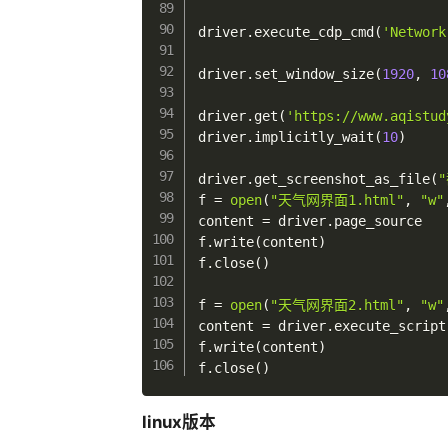
driver
.
execute_cdp_cmd
(
'Network
driver
.
set_window_size
(
1920
,
10
driver
.
get
(
'https://www.aqistud
driver
.
implicitly_wait
(
10
)
driver
.
get_screenshot_as_file
(
f 
=
open
(
"天气网界面1.html"
,
"w"
content 
=
 driver
.
page_source

f
.
write
(
content
)
f
.
close
(
)
f 
=
open
(
"天气网界面2.html"
,
"w"
content 
=
 driver
.
execute_script
f
.
write
(
content
)
f
.
close
(
)
linux版本