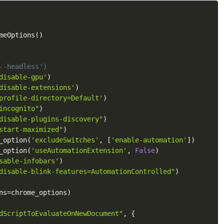
meOptions
(
)
--headless')
disable-gpu'
)
disable-extensions'
)
profile-directory=Default'
)
incognito"
)
disable-plugins-discovery"
)
start-maximized"
)
_option
(
'excludeSwitches'
,
[
'enable-automation'
]
)
_option
(
'useAutomationExtension'
,
False
)
sable-infobars'
)
disable-blink-features=AutomationControlled"
)
ns
=
chrome_options
)
dScriptToEvaluateOnNewDocument"
,
{