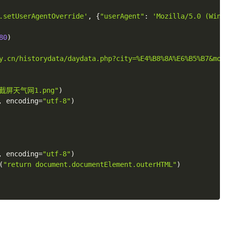
.setUserAgentOverride'
,
{
"userAgent"
:
'Mozilla/5.0 (Wind
80
)
y.cn/historydata/daydata.php?city=%E4%B8%8A%E6%B5%B7&mon
"截屏天气网1.png"
)
,
 encoding
=
"utf-8"
)
,
 encoding
=
"utf-8"
)
(
"return document.documentElement.outerHTML"
)