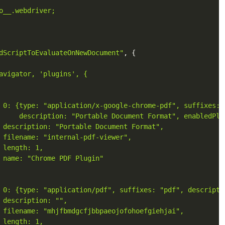
o__.webdriver;

dScriptToEvaluateOnNewDocument"
,
{
avigator, 'plugins', {

 0: {type: "application/x-google-chrome-pdf", suffixes: "
     description: "Portable Document Format", enabledPlug
 description: "Portable Document Format",

 filename: "internal-pdf-viewer",

 length: 1,

 name: "Chrome PDF Plugin"

 0: {type: "application/pdf", suffixes: "pdf", descripti
 description: "",

 filename: "mhjfbmdgcfjbbpaeojofohoefgiehjai",

 length: 1,
