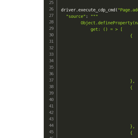
driver
.
execute_cdp_cmd
(
"Page.ad
"source"
:
"""

        Object.defineProperty(n
            get: () = > [

                            {

                               
                               
                               
                               
                               
                               
                            },

                            {

                               
                               
                               
                               
                               
                            },

                            {
