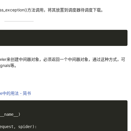
ss_exception()方法调用，将其放置到调度器待调度下载。
用crawler来创建中间器对象，必须返回一个中间器对象，通过这种方式，可
gnals等。
：
are中的用法 - 简书
__name__
)
equest
,
 spider
)
: