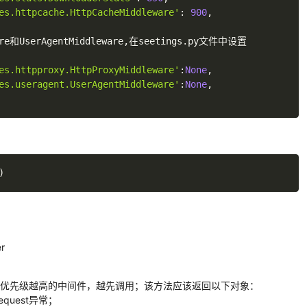
es.httpcache.HttpCacheMiddleware'
:
900
,
和UserAgentMiddleware
,
在seetings
.
py文件中设置

es.httpproxy.HttpProxyMiddleware'
:
None
,
es.useragent.UserAgentMiddleware'
:
None
,
)
r
用，优先级越高的中间件，越先调用；该方法应该返回以下对象：
Request异常；