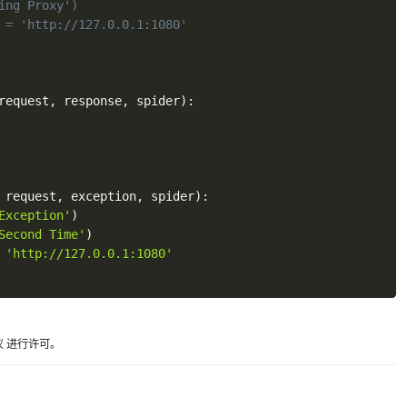
ing Proxy')
 = 'http://127.0.0.1:1080'
request
,
 response
,
 spider
)
:
 request
,
 exception
,
 spider
)
:
Exception'
)
Second Time'
)
'http://127.0.0.1:1080'
议
进行许可。