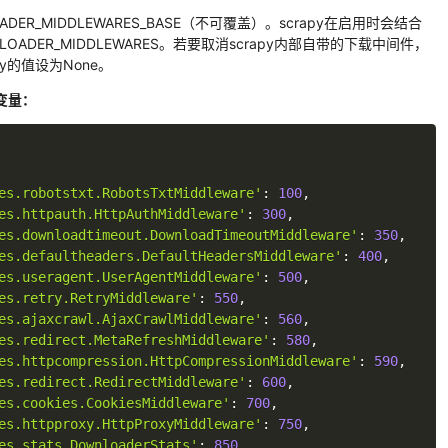
ER_MIDDLEWARES_BASE（不可覆盖）。scrapy在启用时会结合
WNLOADER_MIDDLEWARES。若要取消scrapy内部自带的下载中间件，
ey的值设为None。
E变量：
es.robotstxt.RobotsTxtMiddleware'
:
100
,
es.httpauth.HttpAuthMiddleware'
:
300
,
es.downloadtimeout.DownloadTimeoutMiddleware'
:
350
,
es.defaultheaders.DefaultHeadersMiddleware'
:
400
,
es.useragent.UserAgentMiddleware'
:
500
,
es.retry.RetryMiddleware'
:
550
,
es.ajaxcrawl.AjaxCrawlMiddleware'
:
560
,
es.redirect.MetaRefreshMiddleware'
:
580
,
es.httpcompression.HttpCompressionMiddleware'
:
590
,
es.redirect.RedirectMiddleware'
:
600
,
es.cookies.CookiesMiddleware'
:
700
,
es.httpproxy.HttpProxyMiddleware'
:
750
,
es.stats.DownloaderStats'
:
850
,