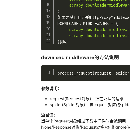
'scrapy.downloadermiddlewar
}
如果要禁止自带的HttpProxyMiddleware
DOWNLOADER_MIDDLEWARES 
=
{
'scrapy.downloadermiddlewar
'scrapy.downloadermiddlewar
}
即可
download middleware的方法说明
process_request
(
request
,
 spider
参数说明：
request(Request对象) - 正在处理的请求
spider(Spider对象) - 该request对应的spide
返回值：
当每个Request对象经过下载中间件时会被调
None/Response对象/Request对象/抛出Ignore