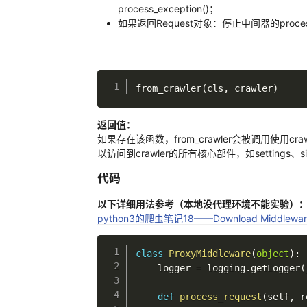
process_exception()；
如果返回Request对象：停止中间器的proce
from_crawler
(
cls
,
 crawler
)
返回值：
如果存在该函数，from_crawler会被调用使
以访问到crawler的所有核心部件，如settings、si
代码
以下详细用法参考（本地没代理环境不能实验）
python3的爬虫笔记18——Download Middlew
class
ProxyMiddleware
(
object
)
:
    logger 
=
 logging
.
getLogger
(
def
process_request
(
self
,
 r