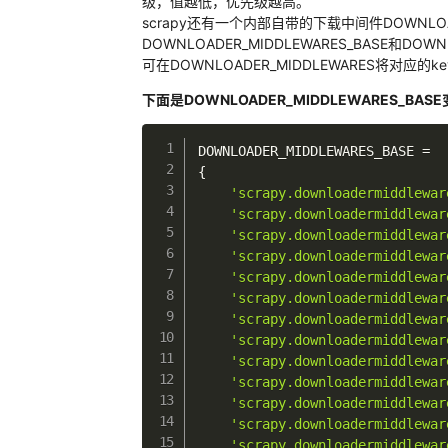
级，值越低，优先级越高。
scrapy还有一个内部自带的下载中间件DOWNLOAD
DOWNLOADER_MIDDLEWARES_BASE和DO
可在DOWNLOADER_MIDDLEWARES将对应的k
下面是DOWNLOADER_MIDDLEWARES_BAS
DOWNLOADER_MIDDLEWARES_BASE 
=
{
'scrapy.downloadermiddlewar
'scrapy.downloadermiddlewar
'scrapy.downloadermiddlewar
'scrapy.downloadermiddlewar
'scrapy.downloadermiddlewar
'scrapy.downloadermiddlewar
'scrapy.downloadermiddlewar
'scrapy.downloadermiddlewar
'scrapy.downloadermiddlewar
'scrapy.downloadermiddlewar
'scrapy.downloadermiddlewar
'scrapy.downloadermiddlewar
'scrapy.downloadermiddlewar