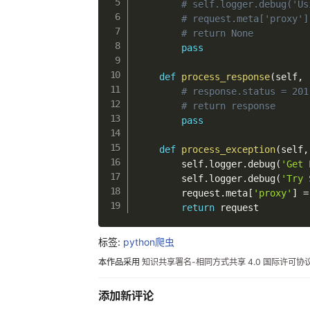
# self.logger.debug('Us
# request.meta['proxy']
# return None
pass
def
process_response
(
self
,
 
# response.status = 201
# return response
pass
def
process_exception
(
self
,
        self
.
logger
.
debug
(
'Get 
        self
.
logger
.
debug
(
'Try 
        request
.
meta
[
'proxy'
]
=
return
 request
标签:
python爬虫
本作品采用
知识共享署名-相同方式共享 4.0 国际许可协
添加新评论