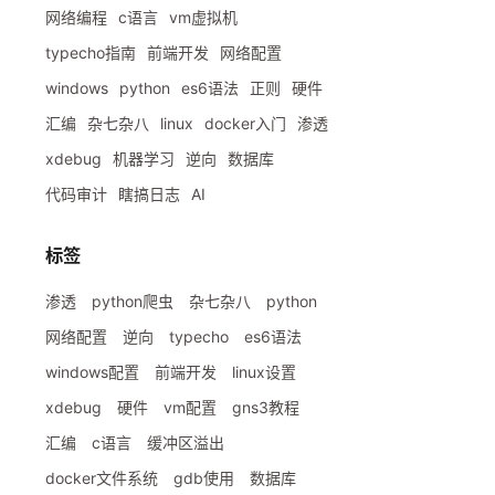
网络编程
c语言
vm虚拟机
typecho指南
前端开发
网络配置
windows
python
es6语法
正则
硬件
汇编
杂七杂八
linux
docker入门
渗透
xdebug
机器学习
逆向
数据库
代码审计
瞎搞日志
AI
标签
渗透
python爬虫
杂七杂八
python
网络配置
逆向
typecho
es6语法
windows配置
前端开发
linux设置
xdebug
硬件
vm配置
gns3教程
汇编
c语言
缓冲区溢出
docker文件系统
gdb使用
数据库